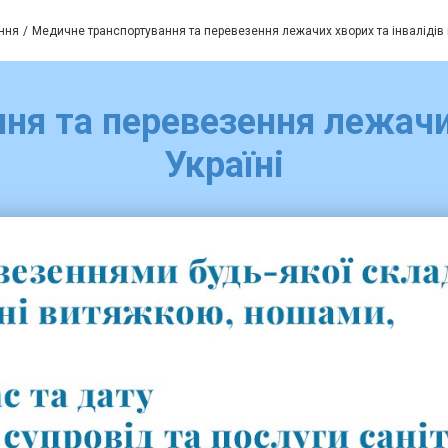
ння
Медичне транспортування та перевезення лежачих хворих та інвалідів п
я та перевезення лежачих
Україні