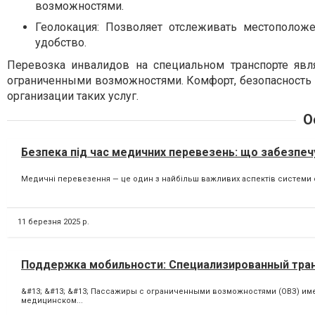
возможностями.
Геолокация
: Позволяет отслеживать местополож
удобство.
Перевозка инвалидов на специальном транспорте яв
ограниченными возможностями. Комфорт, безопасность
организации таких услуг.
О
Безпека під час медичних перевезень: що забезпечу
Медичні перевезення — це один з найбільш важливих аспектів системи о
11 березня 2025 р.
Поддержка мобильности: Специализированный тра
&#13; &#13; &#13; Пассажиры с ограниченными возможностями (ОВЗ) им
медицинском...