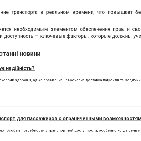
ение транспорта в реальном времени, что повышает бе
ляется необходимым элементом обеспечения прав и св
 и доступность — ключевые факторы, которые должны учи
станні новини
є надійність?
хорони здоров'я, адже правильна і своєчасна доставка пацієнтів та медичних
нспорт для пассажиров с ограниченными возможностя
еют особые потребности в транспортной доступности, особенно когда речь и