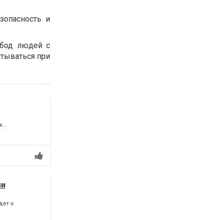
зопасность и
обод людей с
тываться при
...
ми
дет о