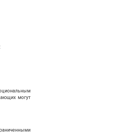
:
моциональным
дающих могут
граниченными