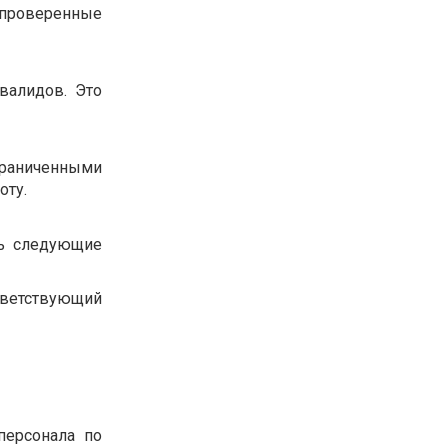
ь проверенные
валидов. Это
раниченными
оту.
ть следующие
тветствующий
персонала по