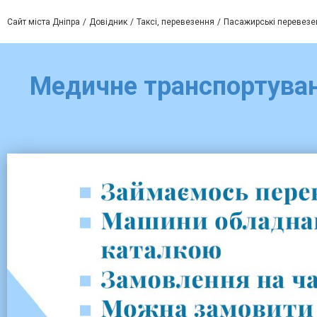
Сайт міста Дніпра
Довідник
Таксі, перевезення
Пасажирські перевезе
Медичне транспортуванн