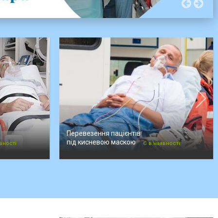
Перевезення пацієнтів
під кисневою маскою
вності
Є в наявності