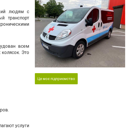
щий людям с
й транспорт
хроническими
рудован всем
колясок. Это
Це моє підприємство
ров.
лагают услуги