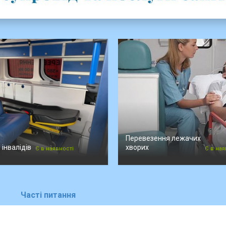
Перевезення лежачих
інвалідів
хворих
Є в наявності
Є в ная
Часті питання