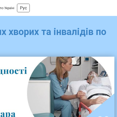
Рус
о Україні
 хворих та інвалідів по